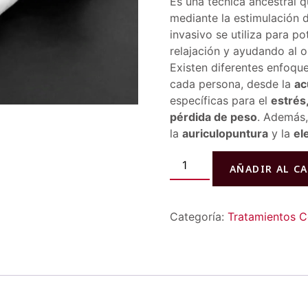
Es una técnica ancestral q
mediante la estimulación 
invasivo se utiliza para po
relajación y ayudando al 
Existen diferentes enfoqu
cada persona, desde la
ac
específicas para el
estrés,
pérdida de peso
. Además
la
auriculopuntura
y la
el
AÑADIR AL C
Categoría:
Tratamientos C