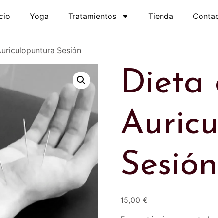
icio
Yoga
Tratamientos
Tienda
Conta
Auriculopuntura Sesión
Dieta
Auric
Sesión
15,00
€