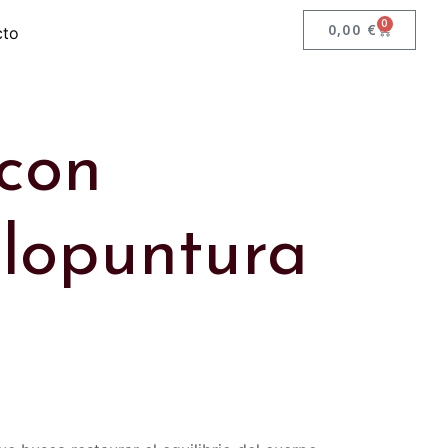
0
0,00
€
cto
 con
ulopuntura