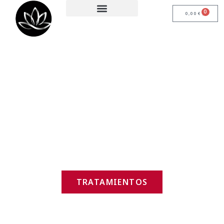
0
0,00
€
Bienvenido a
Adhara Badalona
Centro de Belleza Natural y Salud
TRATAMIENTOS