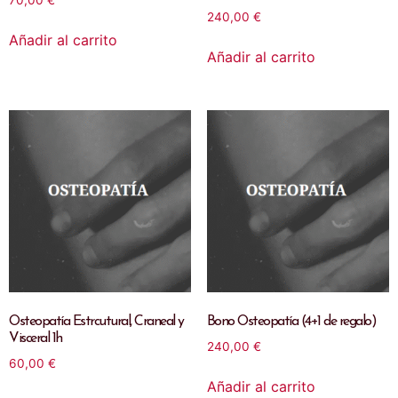
70,00
€
240,00
€
Añadir al carrito
Añadir al carrito
Osteopatía Estrcutural, Craneal y
Bono Osteopatía (4+1 de regalo)
Visceral 1h
240,00
€
60,00
€
Añadir al carrito